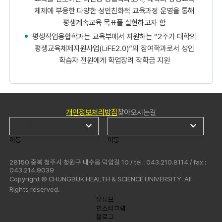
체제에 부응한
다양한 성인친화적 교육과정 운영을 통해
평생계속교육 목표플 실현
하고자 함
평생직업융합학과는 교육부에서 지원하는 “2주기 대학의
평생교육체제지원사업(LiFE2.0)”의 참여학과로서
성인
학습자 전원에게 학업장려 작학금 지원
개인정보처리방침
찾아오시는길
이동
이동
28150 충북 청주시 청원구 내수읍 덕암길 10 / tel : 043.210.8114 / fax :
043.214.9039
Copyright © CHUNGBUK HEALTH & SCIENCE UNIVERSITY. All
Rights reserved.
유튜브
인스타그램
블로그